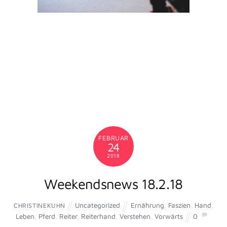
nachtragend. Auch wenn wir Fehler machen, geben sie
uns die große Chance, uns weiterzuentwickeln – sowohl
auf geistiger als auch auf körperlicher Ebene. Wenn wir
lernen, unsere Sinne wahrzunehmen, zu fühlen, zu sehen
und zu hören, bieten uns Pferde die große Möglichkeit,
körperliches und geistiges Gleichgewicht zu erlangen. Sie
lehren uns, durch Selbstbeobachtung des eigenen
Verhaltens, der eigenen Gedanken und Gefühle, zu uns zu
finden.
Aber was können wir tun, wenn wir unsere körperlichen
Probleme erkannt haben? Damit habe ich mich jahrelang
beschäftigt, denn: Einfach nur zu korrigieren, war eine
sehr kurzfristige Lösung.
Korrigierte ich beispielsweise nach vorne hängende