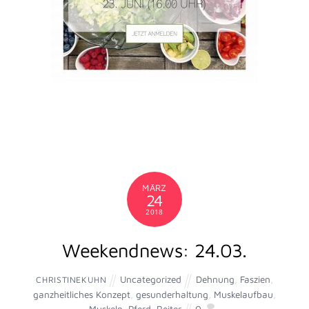
FEBRUAR
24
2018
Weekendnews 24.2.18
Uncategorized
Bewegung
,
Ernährung
,
CHRISTINEKUHN
Faszien
,
Faszienlockerung
,
Mensch
,
Pferd
,
Sauerstoff
,
Transport
,
Versorgung
0
Bewegung ist für Pferd und Mensch essentiell.
Bewegung in den Blut,-und Lymphgefäßen wird durch die
Faszienlockerung angeregt.
Bewegung regt in den Lymphgefäßen den vermehrten