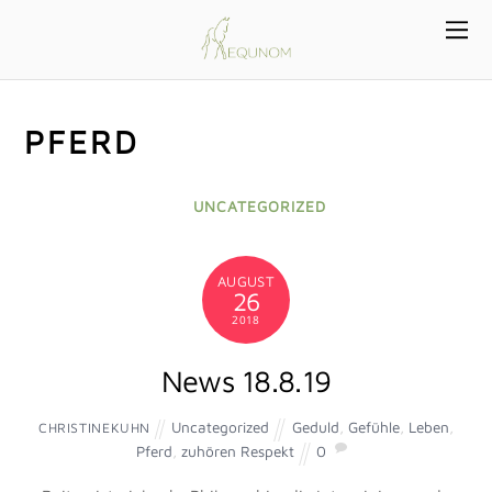
Faszientraining, incl. Dehnungübungen und Muskelaufbau
27.3.: Thema: Hüfte/Beine
3.4.: Thema: Schulter/Rücken
10.4.: Thema: Hüfte/Brust
17.4.: Thema: Arme/Hände
8.5.: Thema: Rücken