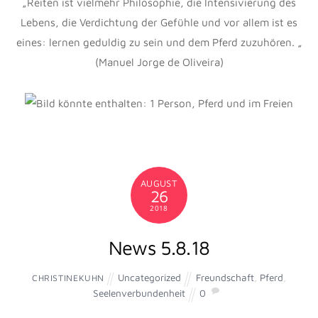
MÄRZ
24