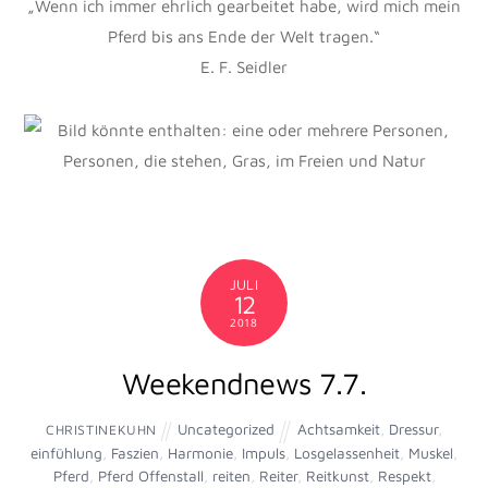
2018
Weekendnews 24.3.
Uncategorized
Alltag
,
Basen
,
Ernährung
,
CHRISTINEKUHN
gesunderhaltung
,
optimierung
,
Pferd
,
Reiter
,
Säure
,
Sport
0
EQUNOM:
Ein ganzheitliches Konzept, das der
Gesunderhaltung des Pferdes und Reiters dient.
24.3.
Thema: Säure/Basenhaushalt, Grundlagen basischer
Ernährung, Optimierung der Ernährung vor, während und
nach dem Sport
15,5,/23.6.