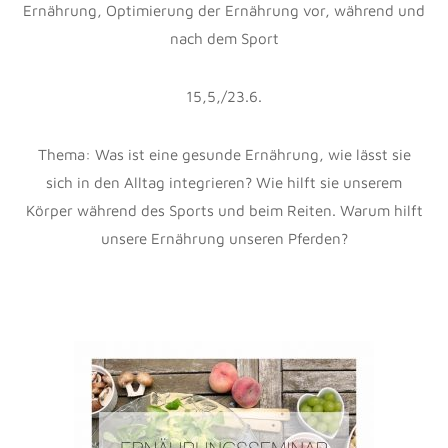
FEBRUAR
13
2018
Weekendnews 11.2.18
Uncategorized
Bedeutung
,
Ernährung
,
CHRISTINEKUHN
Faszien
,
Geraderichtung
,
Gleichgewicht
,
Pferd
,
Reiter
,
Schiefe
0
„Genau wie der Mensch kommt auch das Pferd mit einer
starken und einer schwachen Seite zur Welt. „ (Jean
Licart, Equitation raisonnee)
Daher ist es von fundamentaler Bedeutung, sowohl das