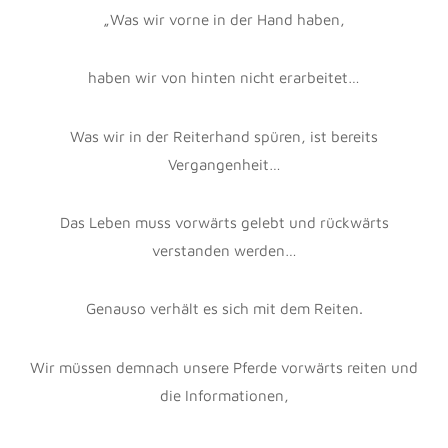
Schultern, war es den Reitern nur kurze Zeit möglich,
diese Veränderung aufrecht zu erhalten. Spätestens in der
nächsten Unterrichtseinheit musste ich das gleiche
Problem wieder korrigieren. Daher begann ich mich 2015,
in Zusammenarbeit mit einer Sportwissenschaftlerin, um
eine langfristige Lösung zu bemühen. Wir machten
entscheidende Fortschritte, indem wir das fasziale
Gewebe lockerten. Beeindruckend war, dass schon
einfachste Übungen enorme Veränderungen im ganzen
Körper mit sich brachten. Der Reiter saß anschließend
wesentlich tiefer und losgelassener im Sattel.
Die Faszie ist die Weichteilkomponente des
Bindegewebes, die den ganzen Körper als ein
umhüllendes und verbindendes Spannungsnetzwerk