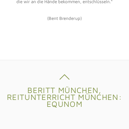
durchdringt. Faszien sind das, was jeden Muskel, jedes
Organ, aber auch jede Bandstruktur umgibt. Sie
vernetzen unseren ganzen Körper. Neue wissenschaftliche
Untersuchungen haben ergeben, dass für die
Leistungsfähigkeit der Muskeln die Faszien eine
entscheidende Rolle spielen. Sie haben großen Einfluss
auf die Geschmeidigkeit und Genauigkeit von
Bewegungen. Durch Fehl- oder Überbelastung sowie
durch Bewegungsmangel können die Faszien verkleben
und sich zusammenziehen. Eine Massage mit der
Faszienrolle oder Bällen führt zu einer gezielten
Reduktion der ständigen Anspannung der Muskelfasern
sowie zu einer nachhaltigen Prophylaxe dieser dauerhaft
verkürzten oder fehlbeanspruchten Muskeln.
Das Becken ist für einen losgelassenen Reitersitz von