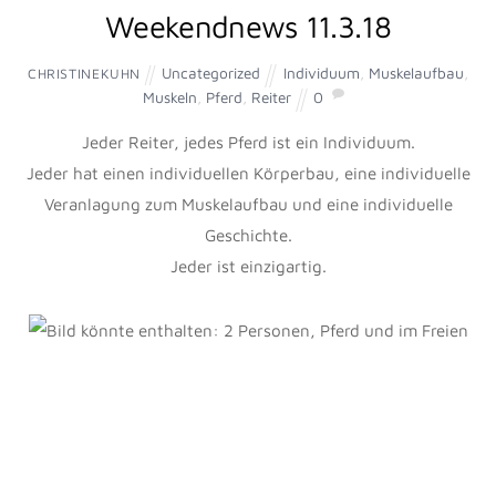
JANUAR
25
2018