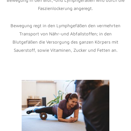
In den letzten Newslettern hat Thomas über die
Zusammenhänge zwischen den Asymmetrien des Reiters
und des Pferdes berichtet. Auch ich habe über die Jahre
hinweg immer wieder die Erfahrung gemacht, dass
Reiter-Pferd-Paare oft gleiche oder ähnliche
gesundheitliche Probleme haben. Und damit kommen wir
zum Kernproblem in der Reiterei: Der Sitz des Reiters ist
das Fundament und stellt die Basis dar. Nur aus einem
losgelassenen Sitz heraus ist es möglich, korrekt und mit
feinen Hilfen auf das Pferd einzuwirken. Jede Schwäche,
Schiefe oder mangelnde Balance wirkt sich negativ auf
die Ausbildung des Pferdes und auf die Kommunikation
zwischen Pferd und Reiter aus und führt unweigerlich zu
Problemen. Wie sagte kürzlich eine sehr gute Freundin zu
mir: „Pferde haben sich uns zur Verfügung gestellt“. Sie
begleiten uns, sind Partner und sind niemals