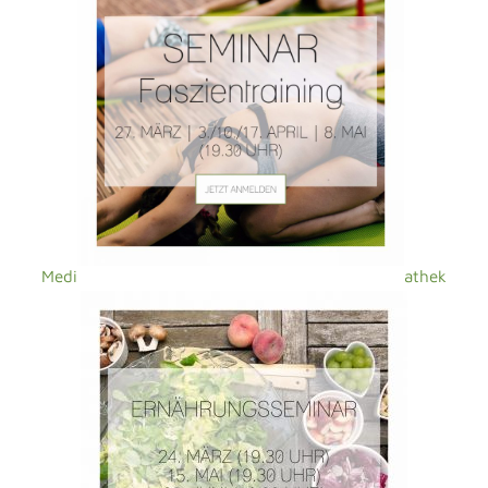
MÄRZ
3
2018
Weekendnews 3.3.18
Uncategorized
Ausbildung
,
Ernährung
,
CHRISTINEKUHN
Faszien
,
ganzheitliches Konzept
,
Gesundheit
,
Harmonie
,
Homepage
,
Klassisch
,
neu
,
Pferd
,
reiten
,
Reiter
,
Seminare
,
Unterricht
0
Meine neue Homepage ist fertig und online. Freu mich auf
euer Feedback