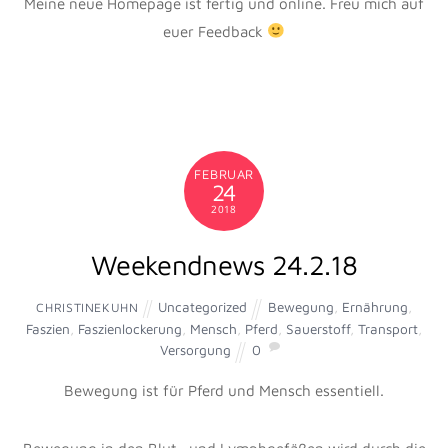
DES SITZES
Sitz und Hilfen
Gastbeitrag von Christine Kuhn
Christine Kuhn ist eine langjährige Schülerin von mir, die
sich in den letzten Jahren sehr intensiv mit dem Sitz und
insbesondere mit der Bedeutung der Faszien für die
Geschmeidigkeit und die Symmetrie des Sitzes beschäftigt
hat. Sie bietet sowohl Reitunterricht als auch Seminare
an, in denen der Lockerung der Faszien bei der Sitzarbeit
besondere Aufmerksamkeit gewidmet wird. Sie hat nun
einen Beitrag für unseren Newsletter geschrieben, in dem
sie diese Arbeit kurz beschreibt. Ich hoffe, Sie finden
dieses Thema genauso spannend wie ich. – Thomas Ritter