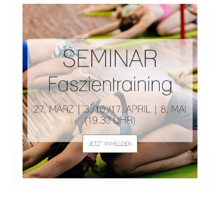
FEBRUAR
24
2018
Weekendsnews 18.2.18
Uncategorized
Ernährung
,
Faszien
,
Hand
,
CHRISTINEKUHN
Leben
,
Pferd
,
Reiter
,
Reiterhand
,
Verstehen
,
Vorwärts
0
„Was wir vorne in der Hand haben,
haben wir von hinten nicht erarbeitet…