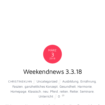
Newsletter für Thomas und
Shana Ritter / Ritter Dressage am
25.01.2018
Uncategorized
Ausbildung
,
Ernährung
,
CHRISTINEKUHN
Faszien
,
Klassisch
,
Pferd
,
Reiter
,
Ritter Dressage
,
Shana Ritter
,
Sitz
,
Thomas Ritter
,
Trinken
0
January 24, 2018
FASZIENLOCKERUN
ZUR
VERBESSERUNG