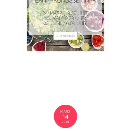
Pferd als auch den Reiter gerade zu richten und ins
Gleichgewicht zu bringen.
FEBRUAR
3
2018
Weekendnews Equnom 2.3.18
Uncategorized
Ausbildung
,
Entwicklung
,
CHRISTINEKUHN
Erkennen
,
Ernährung
,
Faszien
,
Klassisch
,
Pferd
,
Reiter
,
Veränderung
0
Erkennen und Veränderung ist Entwicklung.