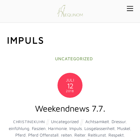
IMPULS
UNCATEGORIZED
JULI
12
2018
Weekendnews 7.7.
Uncategorized
Achtsamkeit
,
Dressur
,
CHRISTINEKUHN
einfühlung
,
Faszien
,
Harmonie
,
Impuls
,
Losgelassenheit
,
Muskel
,
Pferd
,
Pferd Offenstall
,
reiten
,
Reiter
,
Reitkunst
,
Respekt
,