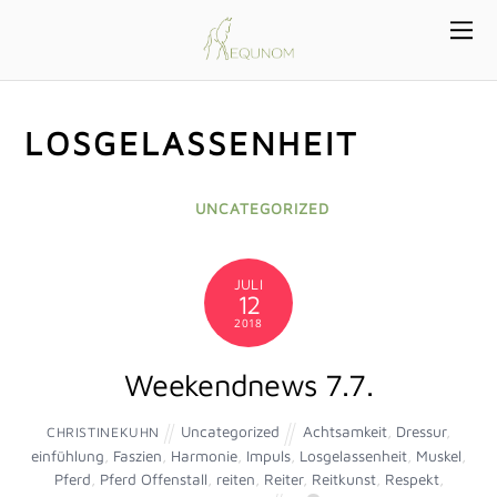
LOSGELASSENHEIT
UNCATEGORIZED
JULI
12
2018
Weekendnews 7.7.
Uncategorized
Achtsamkeit
,
Dressur
,
CHRISTINEKUHN
einfühlung
,
Faszien
,
Harmonie
,
Impuls
,
Losgelassenheit
,
Muskel
,
Pferd
,
Pferd Offenstall
,
reiten
,
Reiter
,
Reitkunst
,
Respekt
,