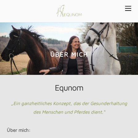
ÜBER MICH
Equnom
„Ein ganzheitliches Konzept, das der Gesunderhaltung
des Menschen und Pferdes dient.“
Über mich: