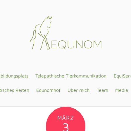
sbildungsplatz
Telepathische Tierkommunikation
EquiSen
isches Reiten
Equnomhof
Über mich
Team
Media
MÄRZ
3