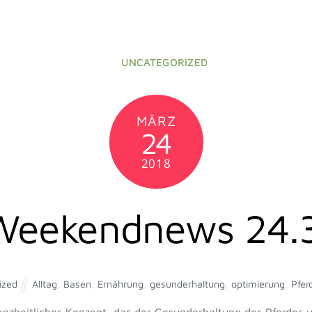
UNCATEGORIZED
MÄRZ
24
2018
Weekendnews 24.3
ized
Alltag
,
Basen
,
Ernährung
,
gesunderhaltung
,
optimierung
,
Pfer