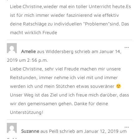
Liebe Christine,wieder mal ein toller Unterricht heute.Es
ist für mich immer wieder faszinierend wie effektiv
deine Ratschläge zu individuellen "Problemen"sind. Das
macht wirklich Freude
DIE
...
Amelie
aus
Widdersberg
schrieb am
Januar 14,
MET
EIN
2019
um
2:56 p.m.
Liebe Christine, sehr viel Freude machen mir unsere
Reitstunden, immer nehme ich viel mit und immer
werden ich und mein Stütchen etwas souveräner
Unser Weg ist das Ziel und ich freue mich darüber, dass
wir den gemeinsamen gehen. Danke für deine
Unterstützung!
DIE
...
Suzanne
aus
Peiß
schrieb am
Januar 12, 2019
um
MET
EIN