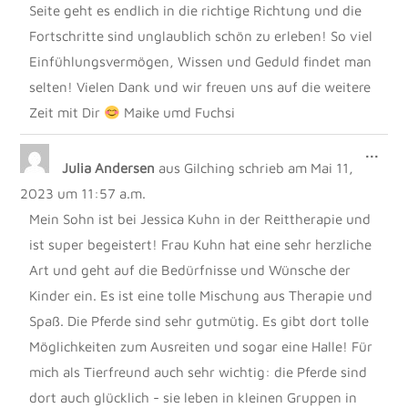
Seite geht es endlich in die richtige Richtung und die
Fortschritte sind unglaublich schön zu erleben! So viel
Einfühlungsvermögen, Wissen und Geduld findet man
selten! Vielen Dank und wir freuen uns auf die weitere
Zeit mit Dir
Maike umd Fuchsi
DIE
...
Julia Andersen
aus
Gilching
schrieb am
Mai 11,
MET
EIN
2023
um
11:57 a.m.
Mein Sohn ist bei Jessica Kuhn in der Reittherapie und
ist super begeistert! Frau Kuhn hat eine sehr herzliche
Art und geht auf die Bedürfnisse und Wünsche der
Kinder ein. Es ist eine tolle Mischung aus Therapie und
Spaß. Die Pferde sind sehr gutmütig. Es gibt dort tolle
Möglichkeiten zum Ausreiten und sogar eine Halle! Für
mich als Tierfreund auch sehr wichtig: die Pferde sind
dort auch glücklich - sie leben in kleinen Gruppen in