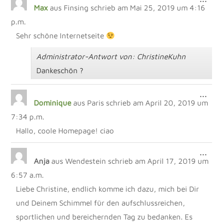
Max
aus
Finsing
schrieb am
Mai 25, 2019
um
4:16
MET
EIN
p.m.
Sehr schöne Internetseite
Administrator-Antwort von: ChristineKuhn
Dankeschön ?
DIE
...
Dominique
aus
Paris
schrieb am
April 20, 2019
um
MET
EIN
7:34 p.m.
Hallo, coole Homepage! ciao
DIE
...
Anja
aus
Wendestein
schrieb am
April 17, 2019
um
MET
EIN
6:57 a.m.
Liebe Christine, endlich komme ich dazu, mich bei Dir
und Deinem Schimmel für den aufschlussreichen,
sportlichen und bereichernden Tag zu bedanken. Es