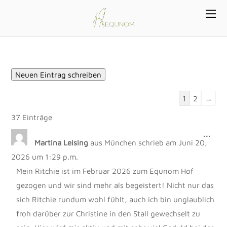
Navigation
1
2
→
der
37 Einträge
Gästebuchlis
DIE
...
Martina Leising
aus
München
schrieb am
Juni 20,
MET
EIN
2026
um
1:29 p.m.
Mein Ritchie ist im Februar 2026 zum Equnom Hof
gezogen und wir sind mehr als begeistert! Nicht nur das
sich Ritchie rundum wohl fühlt, auch ich bin unglaublich
froh darüber zur Christine in den Stall gewechselt zu