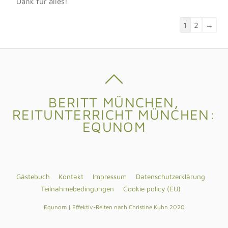
Dank für alles!
Navigation
1
2
→
der
Gästebuchlis
BERITT MÜNCHEN,
REITUNTERRICHT MÜNCHEN:
EQUNOM
Gästebuch
Kontakt
Impressum
Datenschutzerklärung
Teilnahmebedingungen
Cookie policy (EU)
Equnom | Effektiv-Reiten nach Christine Kuhn 2020