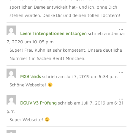
sportlichen Dame entwickelt hat- und ich, ohne Dich
stehen würden. Danke Dir und deinen tollen Töchtern!
DIE
...
Leere Tintenpatronen entsorgen
schrieb am
Januar
MET
EIN
7, 2020
um
10:05 p.m.
Super! Frau Kuhn ist sehr kompetent. Unsere deutliche
Nummer 1 in Sachen Beritt München.
DIE
...
MXBrands
schrieb am
Juli 7, 2019
um
6:34 p.m.
MET
EIN
Schöne Webseite!
DIE
...
DGUV V3 Prüfung
schrieb am
Juli 7, 2019
um
6:31
MET
EIN
p.m.
Super Webseite!
DIE
...