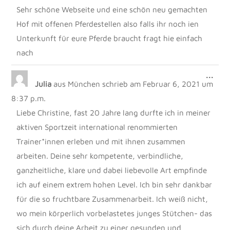
Sehr schöne Webseite und eine schön neu gemachten
Hof mit offenen Pferdestellen also falls ihr noch ien
Unterkunft für eure Pferde braucht fragt hie einfach
nach
DIE
...
Julia
aus
München
schrieb am
Februar 6, 2021
um
MET
EIN
8:37 p.m.
Liebe Christine, fast 20 Jahre lang durfte ich in meiner
aktiven Sportzeit international renommierten
Trainer*innen erleben und mit ihnen zusammen
arbeiten. Deine sehr kompetente, verbindliche,
ganzheitliche, klare und dabei liebevolle Art empfinde
ich auf einem extrem hohen Level. Ich bin sehr dankbar
für die so fruchtbare Zusammenarbeit. Ich weiß nicht,
wo mein körperlich vorbelastetes junges Stütchen- das
sich durch deine Arbeit zu einer gesunden und