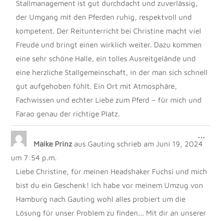
Stallmanagement ist gut durchdacht und zuverlässig,
der Umgang mit den Pferden ruhig, respektvoll und
kompetent. Der Reitunterricht bei Christine macht viel
Freude und bringt einen wirklich weiter. Dazu kommen
eine sehr schöne Halle, ein tolles Ausreitgelände und
eine herzliche Stallgemeinschaft, in der man sich schnell
gut aufgehoben fühlt. Ein Ort mit Atmosphäre,
Fachwissen und echter Liebe zum Pferd – für mich und
Farao genau der richtige Platz.
DIE
...
Maike Prinz
aus
Gauting
schrieb am
Juni 19, 2024
MET
EIN
um
7:54 p.m.
Liebe Christine, für meinen Headshaker Fuchsi und mich
bist du ein Geschenk! Ich habe vor meinem Umzug von
Hamburg nach Gauting wohl alles probiert um die
Lösung für unser Problem zu finden... Mit dir an unserer