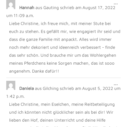
DIE
...
Hannah
aus
Gauting
schrieb am
August 17, 2022
MET
EIN
um
11:09 a.m.
Liebe Christine, ich freue mich, mit meiner Stute bei
euch zu stehen. Es gefällt mir, wie engagiert ihr seid und
dass die ganze Familie mit anpackt. Alles wird immer
noch mehr dekoriert und ideenreich verbessert - finde
das sehr schön. Und brauche mir um das Wohlergehen
meines Pferdchens keine Sorgen machen, das ist sooo
angenehm. Danke dafür!!
DIE
...
Daniela
aus
Gilching
schrieb am
August 5, 2022
um
MET
EIN
1:42 p.m.
Liebe Christine, mein Eselchen, meine Reitbeteiligung
und ich könnten nicht glücklicher sein als bei dir! Wir
lieben den Hof, deinen Unterricht und deine Hilfe