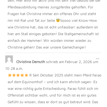
sein. Hier wird mir aktiv und mit sehr viel Geduld bei der
Pferdeausbildung meines Jungpferdes geholfen. Für
Fragen hat Christine immer ein offenes Ohr und steht
mir mit Rat und Tat zur Seite
Soooo viel Know-How
wie Christine hat, das ist echt unfassbar! außerdem ist
hier am Stall einiges geboten! Die Stallgemeinschaft ist
einfach der Hammer! Wir würden immer wieder zu
Christine gehen! Das war unsere Gamechanger!
DIE
...
Christine Demuth
schrieb am
Februar 2, 2026
um
MET
EIN
10:28 a.m.
R Seit Oktober 2025 steht mein Pferd Farao
auf dem Equinomhof – und ich kann ehrlich sagen: Es
war eine richtig gute Entscheidung. Farao fühlt sich im
Offenstall sichtbar wohl, und für mich ist es ein gutes
Gefühl zu wissen, dass er dort so gut betreut wird. Das