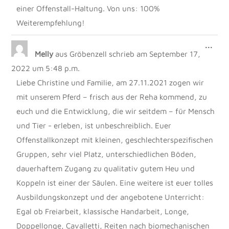
einer Offenstall-Haltung. Von uns: 100%
Weiterempfehlung!
DIE
...
Melly
aus
Gröbenzell
schrieb am
September 17,
MET
EIN
2022
um
5:48 p.m.
Liebe Christine und Familie, am 27.11.2021 zogen wir
mit unserem Pferd – frisch aus der Reha kommend, zu
euch und die Entwicklung, die wir seitdem – für Mensch
und Tier - erleben, ist unbeschreiblich. Euer
Offenstallkonzept mit kleinen, geschlechterspezifischen
Gruppen, sehr viel Platz, unterschiedlichen Böden,
dauerhaftem Zugang zu qualitativ gutem Heu und
Koppeln ist einer der Säulen. Eine weitere ist euer tolles
Ausbildungskonzept und der angebotene Unterricht:
Egal ob Freiarbeit, klassische Handarbeit, Longe,
Doppellonge, Cavalletti, Reiten nach biomechanischen