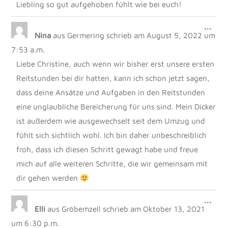
Liebling so gut aufgehoben fühlt wie bei euch!
DIE
...
Nina
aus
Germering
schrieb am
August 5, 2022
um
MET
EIN
7:53 a.m.
Liebe Christine, auch wenn wir bisher erst unsere ersten
Reitstunden bei dir hatten, kann ich schon jetzt sagen,
dass deine Ansätze und Aufgaben in den Reitstunden
eine unglaubliche Bereicherung für uns sind. Mein Dicker
ist außerdem wie ausgewechselt seit dem Umzug und
fühlt sich sichtlich wohl. Ich bin daher unbeschreiblich
froh, dass ich diesen Schritt gewagt habe und freue
mich auf alle weiteren Schritte, die wir gemeinsam mit
dir gehen werden
DIE
...
Elli
aus
Gröbemzell
schrieb am
Oktober 13, 2021
MET
EIN
um
6:30 p.m.